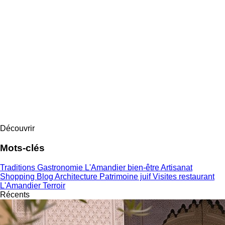
Découvrir
Mots-clés
Traditions
Gastronomie
L'Amandier
bien-être
Artisanat
Shopping
Blog
Architecture
Patrimoine juif
Visites
restaurant
L'Amandier
Terroir
Récents