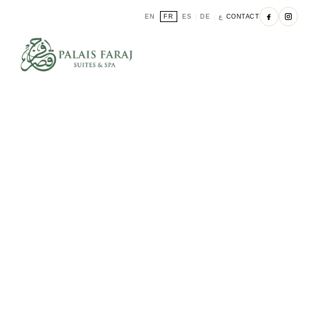
EN
FR
ES
DE
ع
CONTACT
|
|
|
|