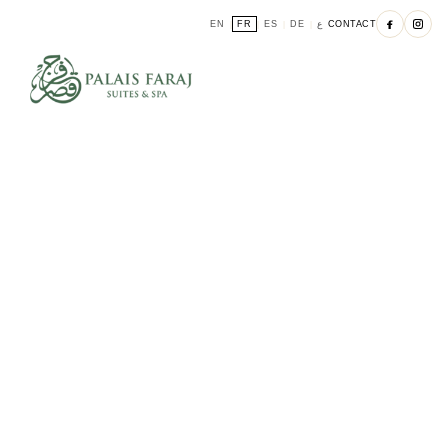
EN
FR
ES
DE
ع
CONTACT
|
|
|
|