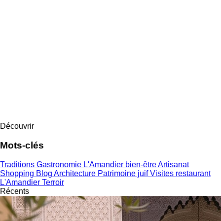
Découvrir
Mots-clés
Traditions
Gastronomie
L'Amandier
bien-être
Artisanat
Shopping
Blog
Architecture
Patrimoine juif
Visites
restaurant
L'Amandier
Terroir
Récents