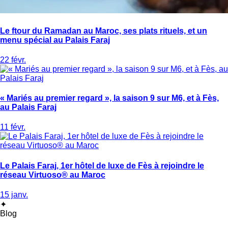
Le ftour du Ramadan au Maroc, ses plats rituels, et un
menu spécial au Palais Faraj
22 févr.
« Mariés au premier regard », la saison 9 sur M6, et à Fès,
au Palais Faraj
11 févr.
Le Palais Faraj, 1er hôtel de luxe de Fès à rejoindre le
réseau Virtuoso® au Maroc
15 janv.
✦
Blog