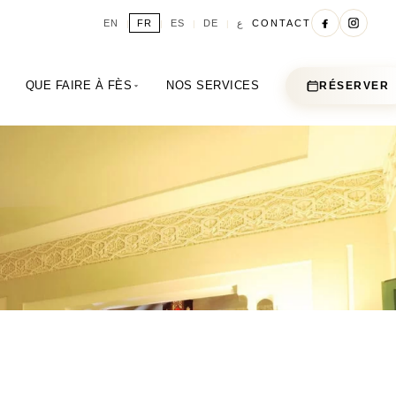
ع
EN
FR
ES
DE
CONTACT
|
|
|
|
A
QUE FAIRE À FÈS
NOS SERVICES
RÉSERVER