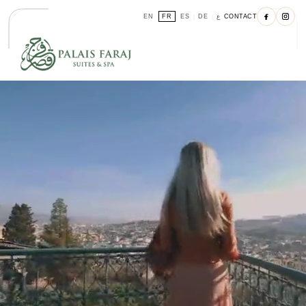
EN
FR
ES
DE
ع
CONTACT
|
|
|
|