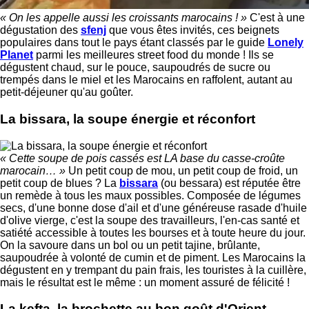
« On les appelle aussi les croissants marocains ! »
C'est à une
dégustation des
sfenj
que vous êtes invités, ces beignets
populaires dans tout le pays étant classés par le guide
Lonely
Planet
parmi les meilleures street food du monde ! Ils se
dégustent chaud, sur le pouce, saupoudrés de sucre ou
trempés dans le miel et les Marocains en raffolent, autant au
petit-déjeuner qu'au goûter.
La bissara, la soupe énergie et réconfort
« Cette soupe de pois cassés est LA base du casse-croûte
marocain… »
Un petit coup de mou, un petit coup de froid, un
petit coup de blues ? La
bissara
(ou bessara) est réputée être
un remède à tous les maux possibles. Composée de légumes
secs, d'une bonne dose d'ail et d'une généreuse rasade d'huile
d'olive vierge, c'est la soupe des travailleurs, l'en-cas santé et
satiété accessible à toutes les bourses et à toute heure du jour.
On la savoure dans un bol ou un petit tajine, brûlante,
saupoudrée à volonté de cumin et de piment. Les Marocains la
dégustent en y trempant du pain frais, les touristes à la cuillère,
mais le résultat est le même : un moment assuré de félicité !
La kefta, la brochette au bon goût d'Orient