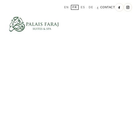
EN
FR
ES
DE
ع
CONTACT
|
|
|
|