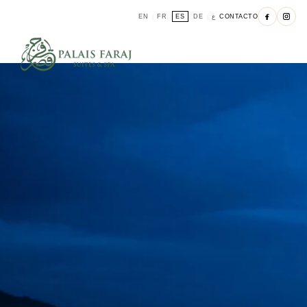
EN
FR
ES
DE
ع
CONTACTO
|
|
|
|